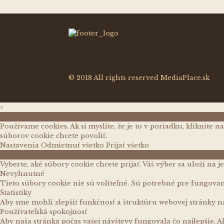
© 2018 All rights reserved MediaPlace.sk
×
Cookies
Používame cookies. Ak si myslíte, že je to v poriadku, kliknite n
súborov cookie chcete povoliť.
Nastavenia
Odmietnuť všetko
Prijať všetko
Cookies
Vyberte, aké súbory cookie chcete prijať. Váš výber sa uloží na j
Nevyhnutné
Tieto súbory cookie nie sú voliteľné. Sú potrebné pre fungovan
Štatistiky
Aby sme mohli zlepšiť funkčnosť a štruktúru webovej stránky n
Používateľská spokojnosť
Aby naša stránka počas vašej návštevy fungovala čo najlepšie. A