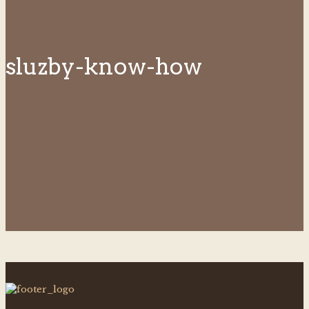
sluzby-know-how