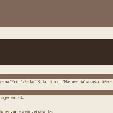
ite na "Prijať všetko". Kliknutím na "Nastavenia" si tiež môže
 na jeden rok.
 fungovanie webovej stránky.