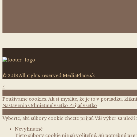
© 2018 All rights reserved MediaPlace.sk
×
Cookies
Používame cookies. Ak si myslíte, že je to v poriadku, klikn
Nastavenia
Odmietnuť všetko
Prijať všetko
Cookies
Vyberte, aké súbory cookie chcete prijať. Váš výber sa uloží
Nevyhnutné
Tieto súbory cookie nie sú voliteľné. Sú potrebné pre